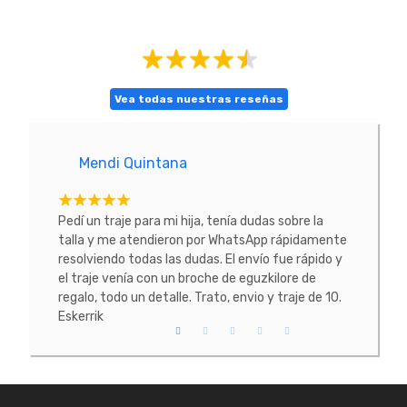
Vea todas nuestras reseñas
Mendi Quintana
E
tacte
Pedí un traje para mi hija, tenía dudas sobre la
He co
 La
talla y me atendieron por WhatsApp rápidamente
prob
resolviendo todas las dudas. El envío fue rápido y
conoc
el traje venía con un broche de eguzkilore de
todo
regalo, todo un detalle. Trato, envio y traje de 10.
Eskerrik