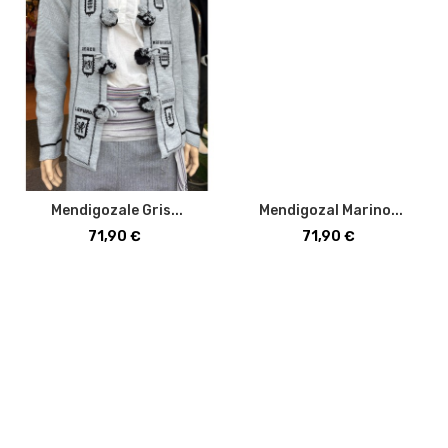
Mendigozale Gris...
Mendigozal Marino...
Precio
Precio
71,90 €
71,90 €