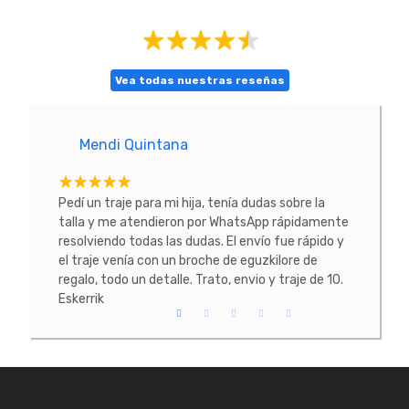
Vea todas nuestras reseñas
Mendi Quintana
E
tacte
Pedí un traje para mi hija, tenía dudas sobre la
He co
 La
talla y me atendieron por WhatsApp rápidamente
prob
resolviendo todas las dudas. El envío fue rápido y
conoc
el traje venía con un broche de eguzkilore de
todo
regalo, todo un detalle. Trato, envio y traje de 10.
Eskerrik