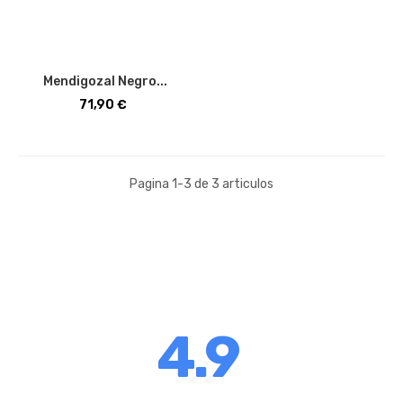
Mendigozal Negro...
Precio
71,90 €
Pagina 1-3 de 3 articulos
4.9