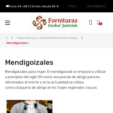
🚚Envío 24–48 h | Gratis desde 85 €
ES
MI CUENTA
Navegación
☰
0
de
palanca
Trajes Vascos y Complementos Para Mujer
Mendigoizales
Mendigoizales
Mendigoizales para mujer. El mendigoizale se empezó a utilizar
a principios del siglo XX como una prenda de abrigo para los
aficionados al monte y en la actualidad se utiliza
como chaqueta de abrigo en los trajes regionales vascos.