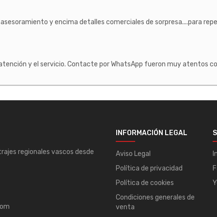
asesoramiento y encima detalles comerciales de sorpresa....para repe
atención y el servicio. Contacte por WhatsApp fueron muy atentos co
INFORMACIÓN LEGAL
S
 trajes regionales vascos desde
Aviso Legal
I
Política de privacidad
F
Política de cookies
Y
Condiciones generales de
com
venta