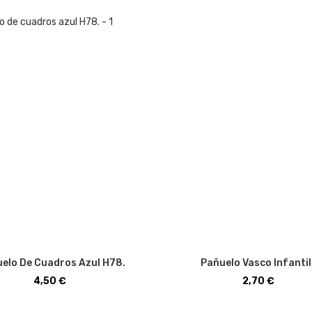
elo De Cuadros Azul H78.
Pañuelo Vasco Infantil.
Precio
Precio
4,50 €
2,70 €