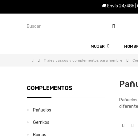
🚚 Envío 24/48h |
MUJER
HOMB
Trajes vascos y complementos para hombre
Co
Pañ
COMPLEMENTOS
Pañuelos 
diferente
Pañuelos
Gerrikos
Boinas