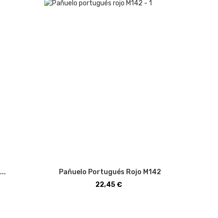
..
Pañuelo Portugués Rojo M142
Precio
22,45 €