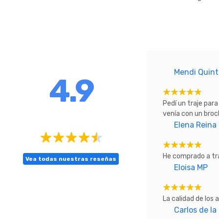
Mendi Quin
4.9
Pedí un traje para
venía con un broch
Elena Reina
He comprado a tra
Vea todas nuestras reseñas
Eloisa MP
La calidad de los 
Carlos de la