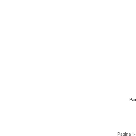
Pañ
Pagina 1-