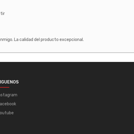
tir
nmigo. La calidad del producto excepcional.
IGUENOS
nstagram
acebook
outube