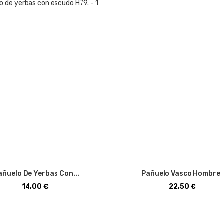
añuelo De Yerbas Con...
Pañuelo Vasco Hombre.
Precio
Precio
14,00 €
22,50 €