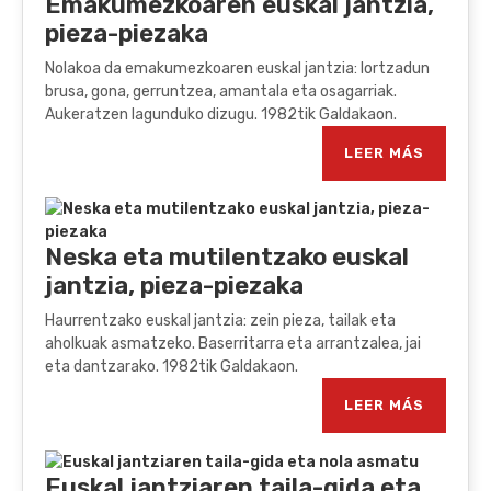
Emakumezkoaren euskal jantzia,
pieza-piezaka
Nolakoa da emakumezkoaren euskal jantzia: lortzadun
brusa, gona, gerruntzea, amantala eta osagarriak.
Aukeratzen lagunduko dizugu. 1982tik Galdakaon.
LEER MÁS
Neska eta mutilentzako euskal
jantzia, pieza-piezaka
Haurrentzako euskal jantzia: zein pieza, tailak eta
aholkuak asmatzeko. Baserritarra eta arrantzalea, jai
eta dantzarako. 1982tik Galdakaon.
LEER MÁS
Euskal jantziaren taila-gida eta