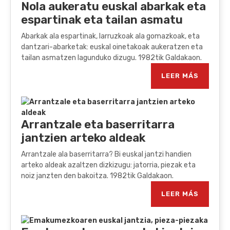
Nola aukeratu euskal abarkak eta
espartinak eta tailan asmatu
Abarkak ala espartinak, larruzkoak ala gomazkoak, eta
dantzari-abarketak: euskal oinetakoak aukeratzen eta
tailan asmatzen lagunduko dizugu. 1982tik Galdakaon.
LEER MÁS
Arrantzale eta baserritarra
jantzien arteko aldeak
Arrantzale ala baserritarra? Bi euskal jantzi handien
arteko aldeak azaltzen dizkizugu: jatorria, piezak eta
noiz janzten den bakoitza. 1982tik Galdakaon.
LEER MÁS