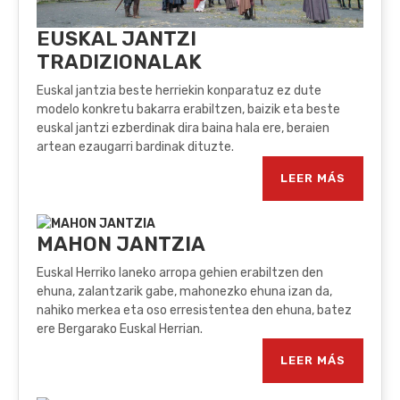
EUSKAL JANTZI
TRADIZIONALAK
Euskal jantzia beste herriekin konparatuz ez dute
modelo konkretu bakarra erabiltzen, baizik eta beste
euskal jantzi ezberdinak dira baina hala ere, beraien
artean ezaugarri bardinak dituzte.
LEER MÁS
MAHON JANTZIA
Euskal Herriko laneko arropa gehien erabiltzen den
ehuna, zalantzarik gabe, mahonezko ehuna izan da,
nahiko merkea eta oso erresistentea den ehuna, batez
ere Bergarako Euskal Herrian.
LEER MÁS