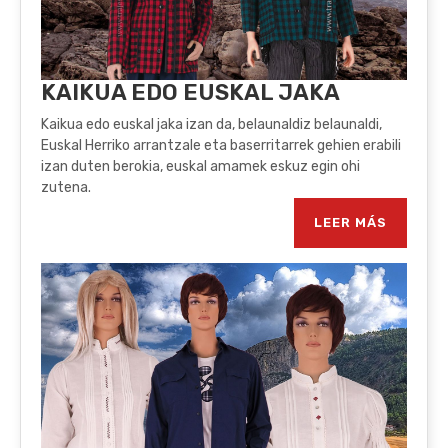
KAIKUA EDO EUSKAL JAKA
Kaikua edo euskal jaka izan da, belaunaldiz belaunaldi,
Euskal Herriko arrantzale eta baserritarrek gehien erabili
izan duten berokia, euskal amamek eskuz egin ohi
zutena.
LEER MÁS