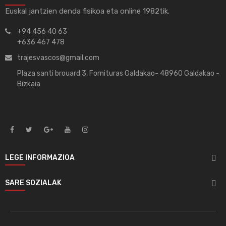
Euskal jantzien denda fisikoa eta online 1982tik.
+94 456 40 63
+636 467 478
trajesvascos@gmail.com
Plaza santi brouard 3, Fornituras Galdakao- 48960 Galdakao -
Bizkaia
LEGE INFORMAZIOA

SARE SOZIALAK
