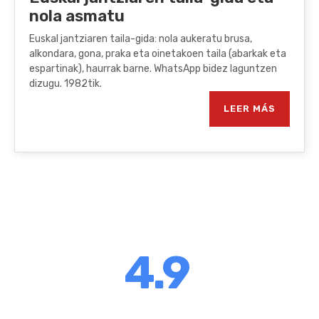
nola asmatu
Euskal jantziaren taila-gida: nola aukeratu brusa,
alkondara, gona, praka eta oinetakoen taila (abarkak eta
espartinak), haurrak barne. WhatsApp bidez laguntzen
dizugu. 1982tik.
LEER MÁS
4.9