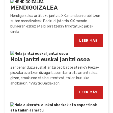
MENDIGOIZALEA
Mendigoizalea artilezko jantzia XX, mendean erabiltzen
zuten mendizaleek. Badirudi jatorria XIX mende
bukaeran ezkuz eta bi orratzekin trikotatuko jakiak
direla
LEER MÁS
Nola jantzi euskal jantzi osoa
Zer behar duzu euskal jantzi oso bat osatzeko? Pieza-
piezaka azaltzen dizugu: baserritarra eta arrantzalea,
gizon, emakume eta haurrentzat, tailari buruzko
aholkuekin. 1982tik Galdakaon.
LEER MÁS