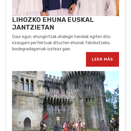
LIHOZKO EHUNA EUSKAL
JANTZIETAN
Gaur egun, ehungintzak ahalegin handiak egiten ditu
ezaugarri perfektuak dituzten ehunak fabrikatzeko,
biodegradagarriak izateaz gain.
LEER MÁS