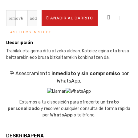
AÑADIR AL CARRITO
LAST ITEMS IN STOCK
Descripción
Trabilak eta goma ditu atzeko aldean. Kotoiez egina eta brusa
beltzarekin edo brusa bizkaitarrekin konbinatzen da.
💬 Asesoramiento
inmediato y sin compromiso
por
WhatsApp.
Estamos a tu disposición para ofrecerte un
trato
personalizado
y resolver cualquier consulta de forma rápida
por
WhatsApp
o teléfono.
DESKRIBAPENA