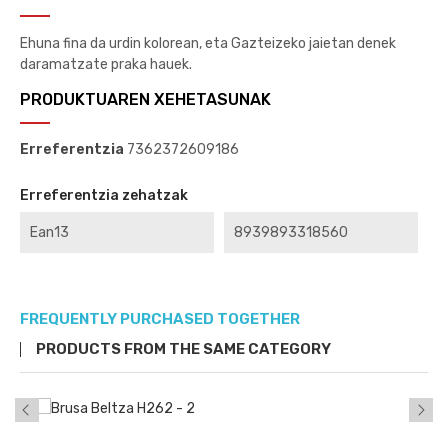
Ehuna fina da urdin kolorean, eta Gazteizeko jaietan denek
daramatzate praka hauek.
PRODUKTUAREN XEHETASUNAK
Erreferentzia
7362372609186
Erreferentzia zehatzak
Ean13
8939893318560
FREQUENTLY PURCHASED TOGETHER
PRODUCTS FROM THE SAME CATEGORY