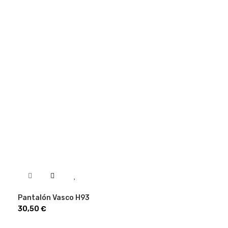
Pantalón Vasco H93
Precio
30,50 €