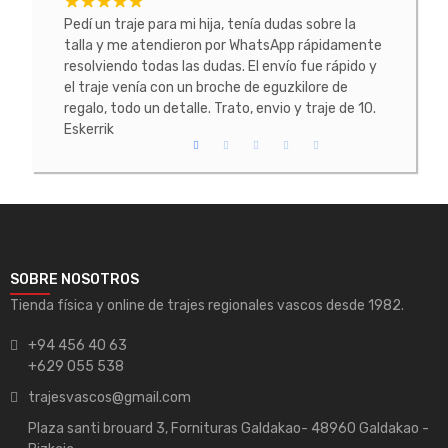
tacte
Pedí un traje para mi hija, tenía dudas sobre la
He co
 La
talla y me atendieron por WhatsApp rápidamente
prob
resolviendo todas las dudas. El envío fue rápido y
conoc
el traje venía con un broche de eguzkilore de
todo
regalo, todo un detalle. Trato, envio y traje de 10.
Eskerrik
SOBRE NOSOTROS
Tienda física y online de trajes regionales vascos desde 1982.
+94 456 40 63
+629 055 538
trajesvascos@gmail.com
Plaza santi brouard 3, Fornituras Galdakao- 48960 Galdakao -