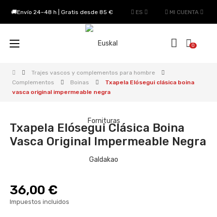
🚚Envío 24–48 h | Gratis desde 85 €
ES
MI CUENTA
Navegación
☰
0
de
palanca
Trajes vascos y complementos para hombre
Complementos
Boinas
Txapela Elósegui clásica boina
vasca original impermeable negra
Txapela Elósegui Clásica Boina
Vasca Original Impermeable Negra
36,00 €
Impuestos incluidos