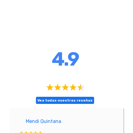
4.9
Vea todas nuestras reseñas
Mendi Quintana
E