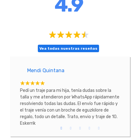
4.9
Vea todas nuestras reseñas
Mendi Quintana
E
tacte
Pedí un traje para mi hija, tenía dudas sobre la
He co
 La
talla y me atendieron por WhatsApp rápidamente
prob
resolviendo todas las dudas. El envío fue rápido y
conoc
el traje venía con un broche de eguzkilore de
todo
regalo, todo un detalle. Trato, envio y traje de 10.
Eskerrik