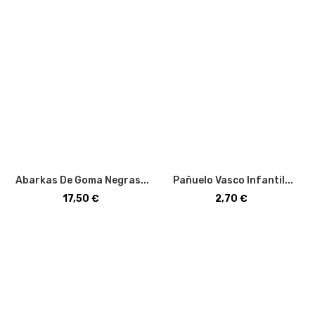
Abarkas De Goma Negras...
Pañuelo Vasco Infantil...
Precio
Precio
17,50 €
2,70 €