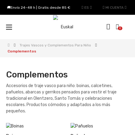
🚚Envío 24–48 h | Gratis desde 85 €
ES
MI CUENTA
Navegación
☰
0
de
palanca
Trajes Vascos y Complementos Para Niño
Complementos
Complementos
Accesorios de traje vasco para niño: boinas, calcetines,
pañuelos, abarcas y gerrikos pensados para vestir el traje
tradicional en Olentzero, Santo Tomás y celebraciones
escolares. Productos cómodos y adaptados a los más
pequeños.