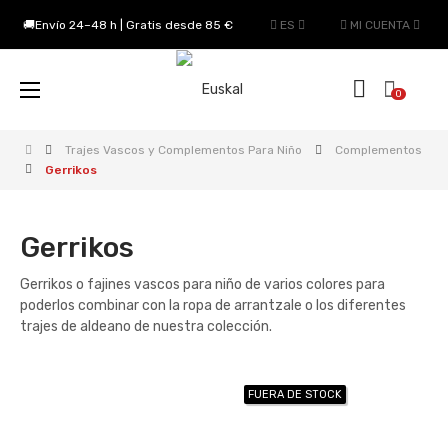
🚚Envío 24–48 h | Gratis desde 85 €
ES
MI CUENTA
Navegación
☰
0
de
palanca
Trajes Vascos y Complementos Para Niño
Complementos
Gerrikos
Gerrikos
Gerrikos o fajines vascos para niño de varios colores para
poderlos combinar con la ropa de arrantzale o los diferentes
trajes de aldeano de nuestra colección.
FUERA DE STOCK