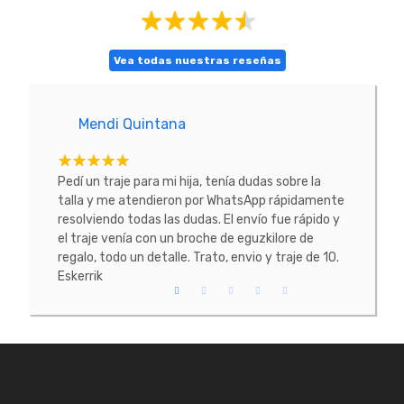
Vea todas nuestras reseñas
Mendi Quintana
E
tacte
Pedí un traje para mi hija, tenía dudas sobre la
He co
 La
talla y me atendieron por WhatsApp rápidamente
prob
resolviendo todas las dudas. El envío fue rápido y
conoc
el traje venía con un broche de eguzkilore de
todo
regalo, todo un detalle. Trato, envio y traje de 10.
Eskerrik