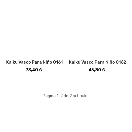
Kaiku Vasco Para Niño O161
Kaiku Vasco Para Niño O162
Precio
Precio
73,40 €
45,80 €
Pagina 1-2 de 2 articulos