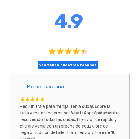
4.9
Vea todas nuestras reseñas
Mendi Quintana
E
tacte
Pedí un traje para mi hija, tenía dudas sobre la
He co
 La
talla y me atendieron por WhatsApp rápidamente
prob
resolviendo todas las dudas. El envío fue rápido y
conoc
el traje venía con un broche de eguzkilore de
todo
regalo, todo un detalle. Trato, envio y traje de 10.