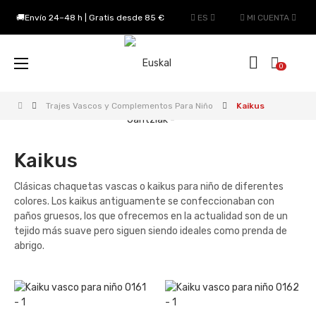
🚚Envío 24–48 h | Gratis desde 85 €
ES
MI CUENTA
Navegación
☰
0
de
palanca
Trajes Vascos y Complementos Para Niño
Kaikus
Kaikus
Clásicas chaquetas vascas o kaikus para niño de diferentes
colores. Los kaikus antiguamente se confeccionaban con
paños gruesos, los que ofrecemos en la actualidad son de un
tejido más suave pero siguen siendo ideales como prenda de
abrigo.