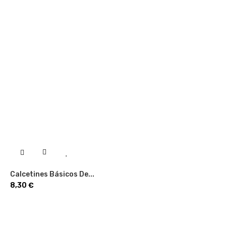
Calcetines Básicos De...
Precio
8,30 €