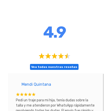
4.9
Vea todas nuestras reseñas
Mendi Quintana
E
tacte
Pedí un traje para mi hija, tenía dudas sobre la
He co
 La
talla y me atendieron por WhatsApp rápidamente
prob
resolviendo todas las dudas. El envío fue rápido y
conoc