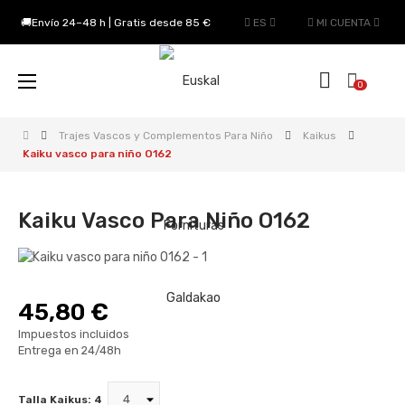
🚚Envío 24–48 h | Gratis desde 85 €
ES
MI CUENTA
Navegación
☰
0
de
palanca
Trajes Vascos y Complementos Para Niño
Kaikus
Kaiku vasco para niño O162
Kaiku Vasco Para Niño O162
45,80 €
Impuestos incluidos
Entrega en 24/48h
Talla Kaikus: 4