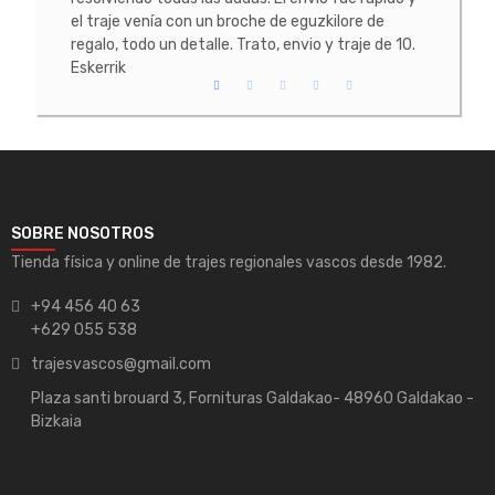
el traje venía con un broche de eguzkilore de
todo
regalo, todo un detalle. Trato, envio y traje de 10.
Eskerrik
SOBRE NOSOTROS
Tienda física y online de trajes regionales vascos desde 1982.
+94 456 40 63
+629 055 538
trajesvascos@gmail.com
Plaza santi brouard 3, Fornituras Galdakao- 48960 Galdakao -
Bizkaia