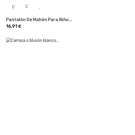
Pantalón De Mahón Para Niño...
Precio
16,91 €