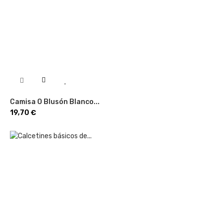
Camisa O Blusón Blanco...
Precio
19,70 €