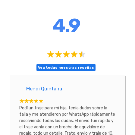
4.9
Vea todas nuestras reseñas
Mendi Quintana
E
tacte
Pedí un traje para mi hija, tenía dudas sobre la
He co
 La
talla y me atendieron por WhatsApp rápidamente
prob
resolviendo todas las dudas. El envío fue rápido y
conoc
el traje venía con un broche de eguzkilore de
todo
regalo, todo un detalle. Trato, envio y traje de 10.