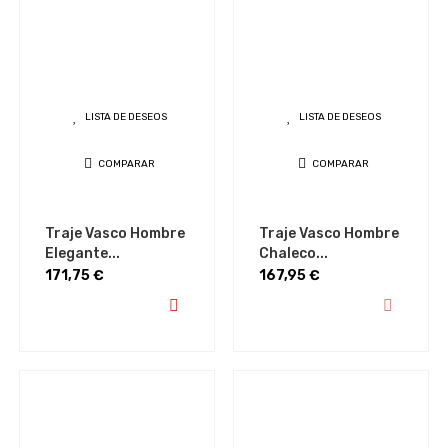
LISTA DE DESEOS
LISTA DE DESEOS
COMPARAR
COMPARAR
Traje Vasco Hombre
Traje Vasco Hombre
Elegante...
Chaleco...
Precio
Precio
171,75 €
167,95 €