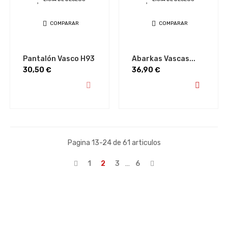
COMPARAR
COMPARAR
Pantalón Vasco H93
Abarkas Vascas...
Precio
Precio
30,50 €
36,90 €
Pagina 13-24 de 61 articulos
1
2
3
…
6