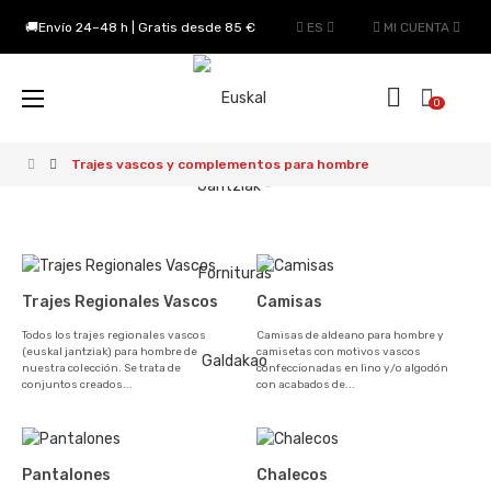
🚚Envío 24–48 h | Gratis desde 85 €
ES
MI CUENTA
Navegación
☰
0
de
palanca
Trajes vascos y complementos para hombre
Trajes Regionales Vascos
Camisas
Todos los trajes regionales vascos
Camisas de aldeano para hombre y
(euskal jantziak) para hombre de
camisetas con motivos vascos
nuestra colección. Se trata de
confeccionadas en lino y/o algodón
conjuntos creados...
con acabados de...
Pantalones
Chalecos