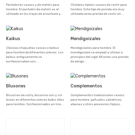
Pantalones vascos y de mahón para
Chalecos típicos vascos de vestir para
hombre. El pantalón de mahón es el
hombre. Este tipo de prenda era muy
utilizado en los trajes de arrantzale y...
utilizada como prenda de vestir en...
Kaikus
Mendigoizales
Clásicas chaquetas vascas o kaikus
Mendigoizales para hombre. El
para hombre de diferentes colores. Los
mendigoizale se empezó a utilizar a
kaikus antiguamente se
principios del siglo XX como una prenda
confeccionaban con...
de abrigo...
Blusones
Complementos
Blusones de vichy, blusones con y sin
Complementos tradicionales vascos
lorzas en diferentes colores todos ellos
para hombre: pañuelos, calcetines,
para hombre. Confeccionados en lino...
abarcas y otros accesorios típicos.