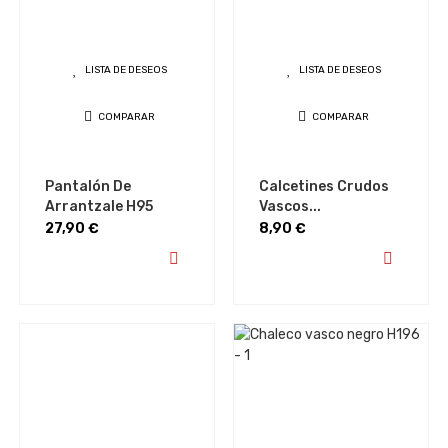
LISTA DE DESEOS
LISTA DE DESEOS
COMPARAR
COMPARAR
Pantalón De
Calcetines Crudos
Arrantzale H95
Vascos...
Precio
Precio
27,90 €
8,90 €