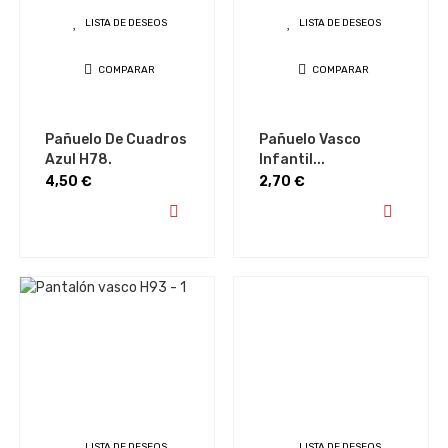
LISTA DE DESEOS
LISTA DE DESEOS
COMPARAR
COMPARAR
Pañuelo De Cuadros
Pañuelo Vasco
Azul H78.
Infantil...
Precio
Precio
4,50 €
2,70 €
LISTA DE DESEOS
LISTA DE DESEOS