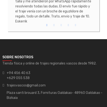
 La
talla y me atendieron por WhatsApp rápidamente
prob
resolviendo todas las dudas. El envío fue rápido y
conoc
el traje venía con un broche de eguzkilore de
todo
regalo, todo un detalle. Trato, envio y traje de 10.
Eskerrik
SOBRE NOSOTROS
Tienda física y online de trajes regionales vascos desde 1982.
+94 456 40 63
+629 055 538
trajesvascos@gmail.com
Plaza santi brouard 3, Fornituras Galdakao- 48960 Galdakao -
Bizkaia