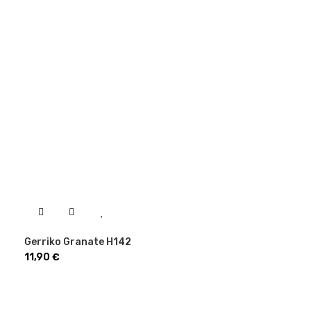
Gerriko Granate H142
Precio
11,90 €