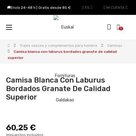
🚚Envío 24–48 h | Gratis desde 85 €
ES
MI CUENTA
Navegación
☰
0
de
palanca
Trajes vascos y complementos para hombre
Camisas
Camisa blanca con laburus bordados granate de calidad
superior
Camisa Blanca Con Laburus
Bordados Granate De Calidad
Superior
60,25 €
Impuestos incluidos