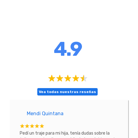
4.9
Vea todas nuestras reseñas
Mendi Quintana
E
tacte
Pedí un traje para mi hija, tenía dudas sobre la
He co