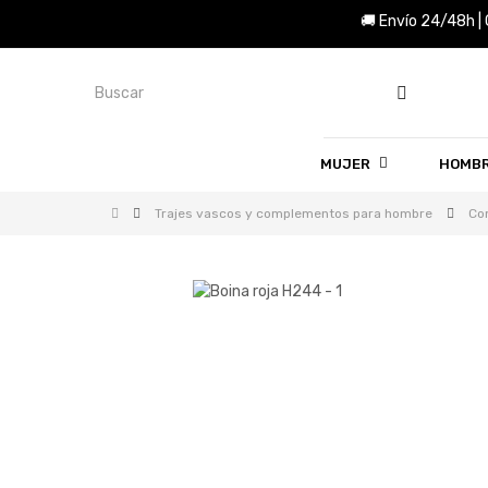
🚚 Envío 24/48h |
MUJER
HOMB
Trajes vascos y complementos para hombre
Co