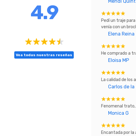
Mendi Quin
4.9
Pedí un traje para
venía con un broch
Elena Reina
He comprado a tra
Vea todas nuestras reseñas
Eloisa MP
La calidad de los 
Carlos de la
Fenomenal trato, 
Monica G
Encantada por la 