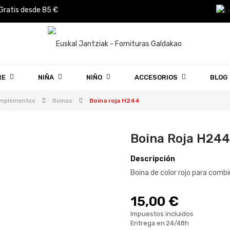
 Gratis desde 85 €
RE
NIÑA
NIÑO
ACCESORIOS
BLOG
mplementos
Boinas
Boina roja H244
Boina Roja H244
Descripción
Boina de color rojo para combi
15,00 €
Impuestos incluidos
Entrega en 24/48h