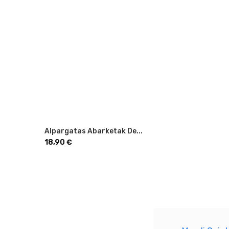
Alpargatas Abarketak De...
Precio
18,90 €