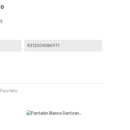
TO
9
s
8312504086971
Para Niño