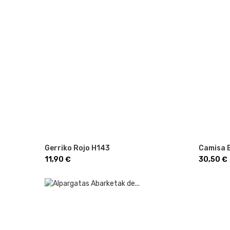
Gerriko Rojo H143
Camisa B
Precio
Precio
11,90 €
30,50 €