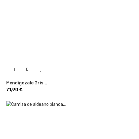
Mendigozale Gris...
Precio
71,90 €