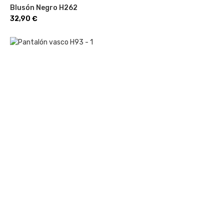
Blusón Negro H262
Precio
32,90 €