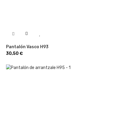
Pantalón Vasco H93
Precio
30,50 €