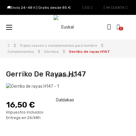
🚚Envío 24–48 h | Gratis desde 85 €
ES
MI CUENTA
Navegación
☰
0
de
palanca
Trajes vascos y complementos para hombre
Complementos
Gerrikos
Gerriko de rayas H147
Gerriko De Rayas H147
16,50 €
Impuestos incluidos
Entrega en 24/48h