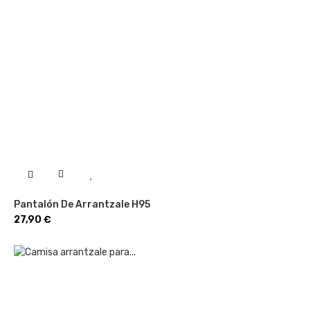
Pantalón De Arrantzale H95
Precio
27,90 €