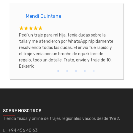
Mendi Quintana
E
tacte
Pedí un traje para mi hija, tenía dudas sobre la
He co
 La
talla y me atendieron por WhatsApp rápidamente
prob
resolviendo todas las dudas. El envío fue rápido y
conoc
el traje venía con un broche de eguzkilore de
todo
regalo, todo un detalle. Trato, envio y traje de 10.
Eskerrik
SOBRE NOSOTROS
Tienda física y online de trajes regionales vascos desde 1982.
+94 456 40 63