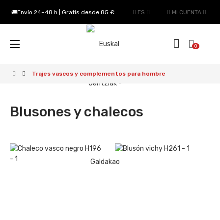
🚚Envío 24–48 h | Gratis desde 85 €
ES
MI CUENTA
Navegación
☰
0
de
palanca
Trajes vascos y complementos para hombre
Blusones y chalecos