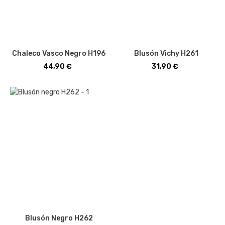
Chaleco Vasco Negro H196
Blusón Vichy H261
Precio
Precio
44,90 €
31,90 €
Blusón Negro H262