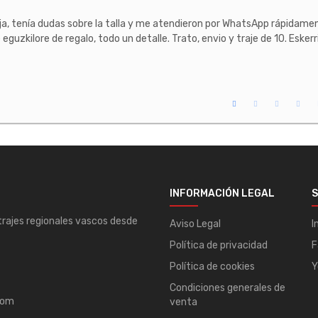
ija, tenía dudas sobre la talla y me atendieron por WhatsApp rápidament
eguzkilore de regalo, todo un detalle. Trato, envio y traje de 10. Eskerr
INFORMACIÓN LEGAL
S
 trajes regionales vascos desde
Aviso Legal
I
Política de privacidad
F
Política de cookies
Y
Condiciones generales de
com
venta