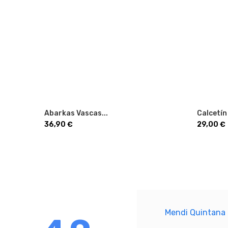
Abarkas Vascas...
Calcetín
Precio
Precio
36,90 €
29,00 €
Mendi Quintana