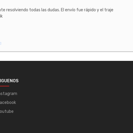
e resolviendo todas las dudas. El envío fue rápido y el traje
ik
IGUENOS
nstagram
acebook
outube