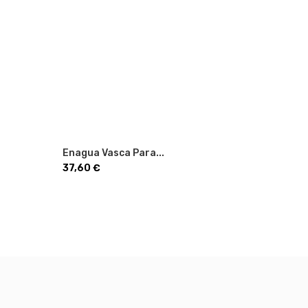
Enagua Vasca Para...
Corpiño 
Precio
Precio
37,60 €
42,90 €