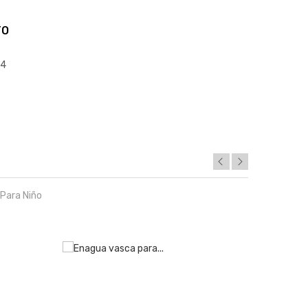
TO
4
s
Para Niño