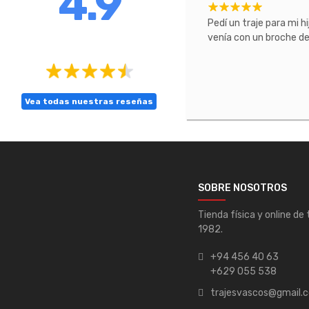
4.9
cto excepcional.
Pedí un traje para mi h
venía con un broche de 
Vea todas nuestras reseñas
SOBRE NOSOTROS
Tienda física y online de
1982.
+94 456 40 63
+629 055 538
trajesvascos@gmail.