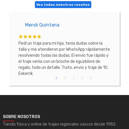
Vea todas nuestras reseñas
Mendi Quintana
E
tacte
Pedí un traje para mi hija, tenía dudas sobre la
He co
 La
talla y me atendieron por WhatsApp rápidamente
prob
resolviendo todas las dudas. El envío fue rápido y
conoc
el traje venía con un broche de eguzkilore de
todo
regalo, todo un detalle. Trato, envio y traje de 10.
Eskerrik
SOBRE NOSOTROS
Tienda física y online de trajes regionales vascos desde 1982.