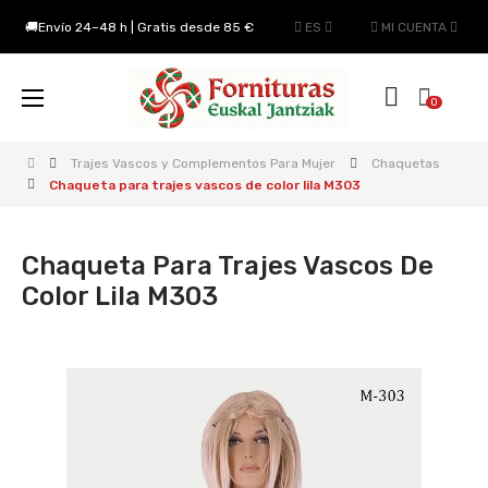
🚚Envío 24–48 h | Gratis desde 85 €
ES
MI CUENTA
Navegación
☰
0
de
palanca
Trajes Vascos y Complementos Para Mujer
Chaquetas
Chaqueta para trajes vascos de color lila M303
Chaqueta Para Trajes Vascos De
Color Lila M303