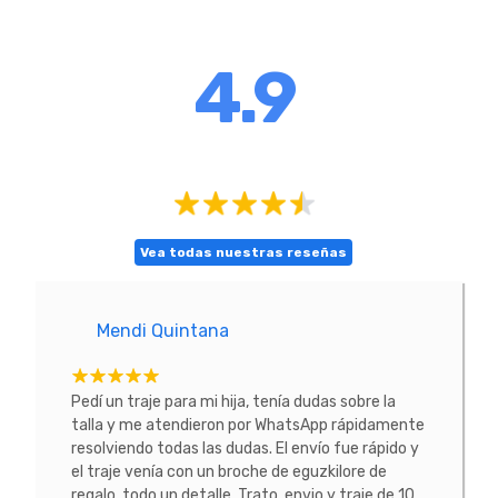
4.9
Vea todas nuestras reseñas
Mendi Quintana
E
tacte
Pedí un traje para mi hija, tenía dudas sobre la
He co
 La
talla y me atendieron por WhatsApp rápidamente
prob
resolviendo todas las dudas. El envío fue rápido y
conoc
el traje venía con un broche de eguzkilore de
todo
regalo, todo un detalle. Trato, envio y traje de 10.