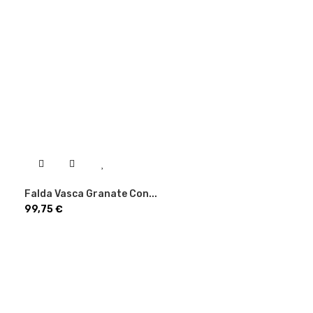
Falda Vasca Granate Con...
Precio
99,75 €