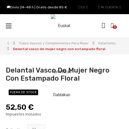
🚚Envío 24–48 h | Gratis desde 85 €
ES
MI CUENTA
Navegación
☰
0
de
palanca
Trajes Vascos y Complementos Para Mujer
Delantales
Delantal vasco de mujer negro con estampado floral
Delantal Vasco De Mujer Negro
Con Estampado Floral
FUERA DE STOCK
52,50 €
Impuestos incluidos