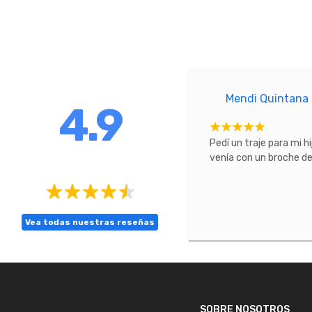
Mendi Quintana
4.9
cto excepcional.
Pedí un traje para mi h
venía con un broche de 
Vea todas nuestras reseñas
SOBRE NOSOTROS