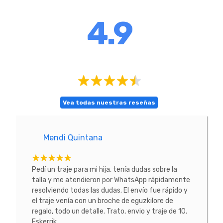
4.9
Vea todas nuestras reseñas
Mendi Quintana
E
tacte
Pedí un traje para mi hija, tenía dudas sobre la
He co
 La
talla y me atendieron por WhatsApp rápidamente
prob
resolviendo todas las dudas. El envío fue rápido y
conoc
el traje venía con un broche de eguzkilore de
todo
regalo, todo un detalle. Trato, envio y traje de 10.
Eskerrik