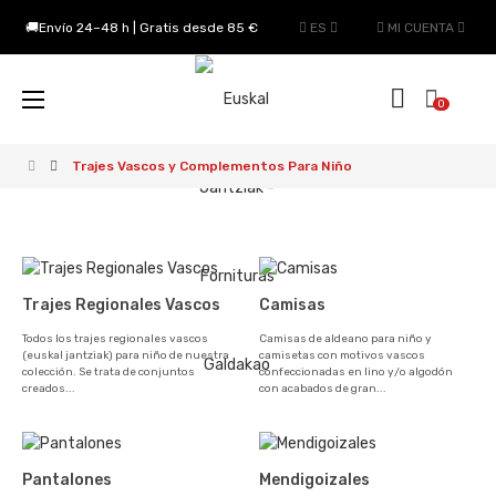
🚚Envío 24–48 h | Gratis desde 85 €
ES
MI CUENTA
Navegación
☰
0
de
palanca
Trajes Vascos y Complementos Para Niño
Trajes Regionales Vascos
Camisas
Todos los trajes regionales vascos
Camisas de aldeano para niño y
(euskal jantziak) para niño de nuestra
camisetas con motivos vascos
colección. Se trata de conjuntos
confeccionadas en lino y/o algodón
creados...
con acabados de gran...
Pantalones
Mendigoizales