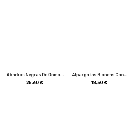
Abarkas Negras De Goma...
Alpargatas Blancas Con...
Precio
Precio
25,60 €
18,50 €