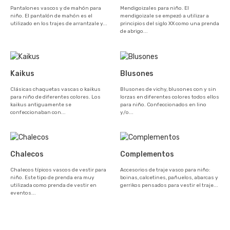
Pantalones vascos y de mahón para
Mendigoizales para niño. El
niño. El pantalón de mahón es el
mendigoizale se empezó a utilizar a
utilizado en los trajes de arrantzale y...
principios del siglo XX como una prenda
de abrigo...
Kaikus
Blusones
Clásicas chaquetas vascas o kaikus
Blusones de vichy, blusones con y sin
para niño de diferentes colores. Los
lorzas en diferentes colores todos ellos
kaikus antiguamente se
para niño. Confeccionados en lino
confeccionaban con...
y/o...
Chalecos
Complementos
Chalecos típicos vascos de vestir para
Accesorios de traje vasco para niño:
niño. Este tipo de prenda era muy
boinas, calcetines, pañuelos, abarcas y
utilizada como prenda de vestir en
gerrikos pensados para vestir el traje...
eventos...