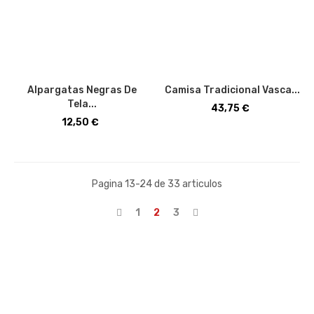
Alpargatas Negras De
Camisa Tradicional Vasca...
Tela...
Precio
43,75 €
Precio
12,50 €
Pagina 13-24 de 33 articulos
1
2
3