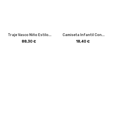
Traje Vasco Niño Estilo...
Camiseta Infantil Con...
Precio
Precio
88,30 €
18,40 €