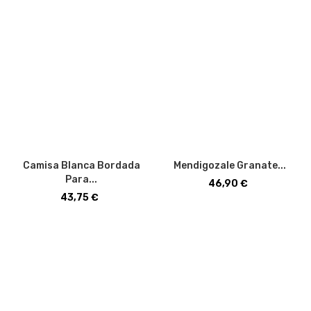
Camisa Blanca Bordada
Mendigozale Granate...
Para...
Precio
46,90 €
Precio
43,75 €