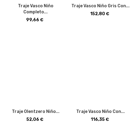
Traje Vasco Niño
Traje Vasco Niño Gris Con...
Completo...
Precio
152,80 €
Precio
99,66 €
Traje Olentzero Niño...
Traje Vasco Niño Con...
Precio
Precio
52,06 €
116,35 €