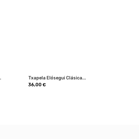
.
Txapela Elósegui Clásica...
Txapela 
Precio
Precio
36,00 €
36,00 €