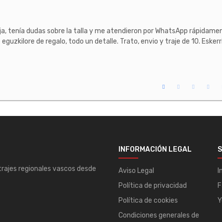
ija, tenía dudas sobre la talla y me atendieron por WhatsApp rápidament
eguzkilore de regalo, todo un detalle. Trato, envio y traje de 10. Eskerr
INFORMACIÓN LEGAL
S
 trajes regionales vascos desde
Aviso Legal
I
Política de privacidad
F
Política de cookies
Y
Condiciones generales de