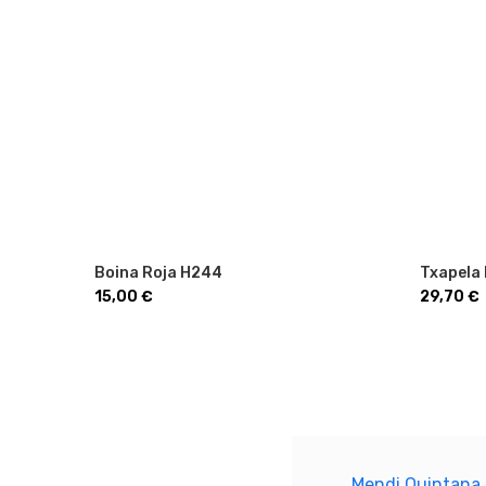
Boina Roja H244
Txapela 
Precio
Precio
15,00 €
29,70 €
Mendi Quintana