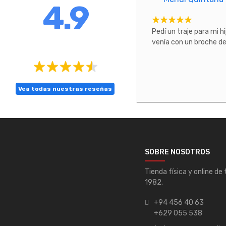
4.9
cto excepcional.
Pedí un traje para mi h
venía con un broche de 
Vea todas nuestras reseñas
SOBRE NOSOTROS
Tienda física y online de
1982.
+94 456 40 63
+629 055 538