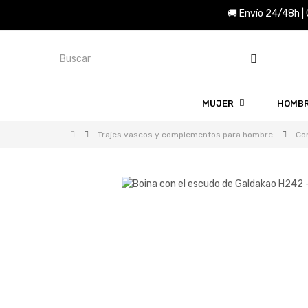
🚚 Envío 24/48h |
MUJER
HOMB
Trajes vascos y complementos para hombre
Co