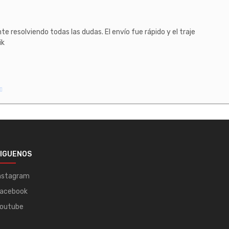
e resolviendo todas las dudas. El envío fue rápido y el traje
ik
IGUENOS
nstagram
acebook
outube