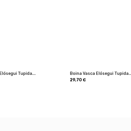
Elósegui Tupida...
Boina Vasca Elósegui Tupida..
Precio
29,70 €