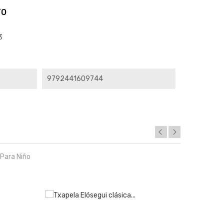
TO
3
s
9792441609744
Para Niño