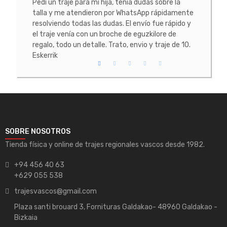
tacte
Pedí un traje para mi hija, tenía dudas sobre la
He co
 La
talla y me atendieron por WhatsApp rápidamente
prob
resolviendo todas las dudas. El envío fue rápido y
conoc
el traje venía con un broche de eguzkilore de
todo
regalo, todo un detalle. Trato, envio y traje de 10.
Eskerrik
SOBRE NOSOTROS
Tienda física y online de trajes regionales vascos desde 1982.
+94 456 40 63
+629 055 538
trajesvascos@gmail.com
Plaza santi brouard 3, Fornituras Galdakao- 48960 Galdakao -
Bizkaia