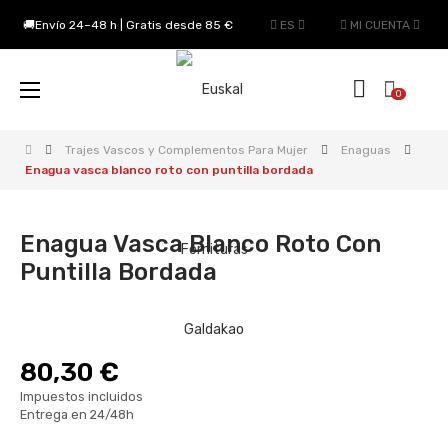
🚚Envío 24–48 h | Gratis desde 85 €
ES
MI CUENTA
Navegación
☰
0
de
palanca
Trajes Vascos y Complementos Para Mujer
Enaguas
Enagua vasca blanco roto con puntilla bordada
Enagua Vasca Blanco Roto Con
Puntilla Bordada
80,30 €
Impuestos incluidos
Entrega en 24/48h