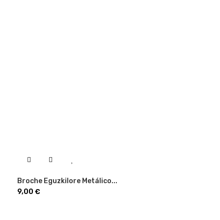
Broche Eguzkilore Metálico...
Precio
9,00 €