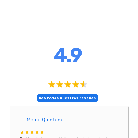
4.9
Vea todas nuestras reseñas
Mendi Quintana
E